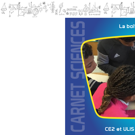
La boî
CE2 et ULIS